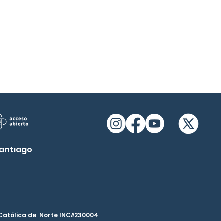
antiago
d Católica del Norte INCA230004