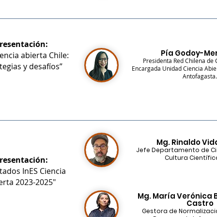
resentación:
Pía Godoy-Me
encia abierta Chile:
Presidenta Red Chilena de C
tegias y desafíos”
Encargada Unidad Ciencia Abier
Antofagasta.
Mg. Rinaldo Vida
Jefe Departamento de Cie
Cultura Científic
resentación:
tados InES Ciencia
erta 2023-2025"
Mg. María Verónica 
Castro
Gestora de Normalizaci