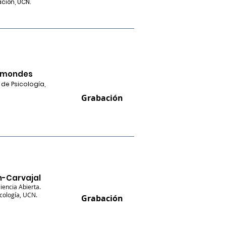
ción, UCN.
hamondes
de Psicología,
Grabación
n-Carvajal
iencia Abierta.
cología, UCN.
Grabación