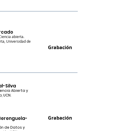
rcado
iencia abierta.
ta, Universidad de
Grabación
l-Silva
ncia Abierta y
a, UCN.
Grabación
Berenguela-
ón de Datos y