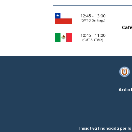
12:45 - 13:00
(GMT-3, Santiago)
Café
10:45 - 11:00
(GMT-6, CDMX)
Anto
Iniciativa financiada por l