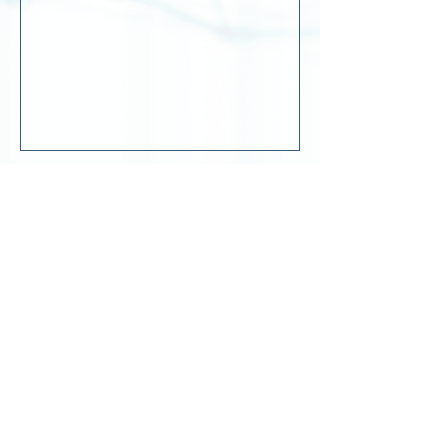
Antofagasta
Coquimbo
San Pedro de Atacama